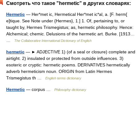
Смотреть что такое "hermetic" в других словарях:
Hermetic
— Her*met ic, Hermetical Her*met ic*al, a. [F. herm[
e]tique. See Note under {Hermes}, 1.] 1. Of, pertaining to, or
taught by, Hermes Trismegistus; as, hermetic philosophy. Hence:
Alchemical; chemic. Delusions of the hermetic art. Burke. [1913…
…
The Collaborative International Dictionary of English
hermetic
— ► ADJECTIVE 1) (of a seal or closure) complete and
airtight. 2) insulated or protected from outside influences. 3)
esoteric or cryptic: hermetic poems. DERIVATIVES hermetically
adverb hermeticism noun. ORIGIN from Latin Hermes
Trismegistus th …
English terms dictionary
Hermetic
— corpus …
Philosophy dictionary