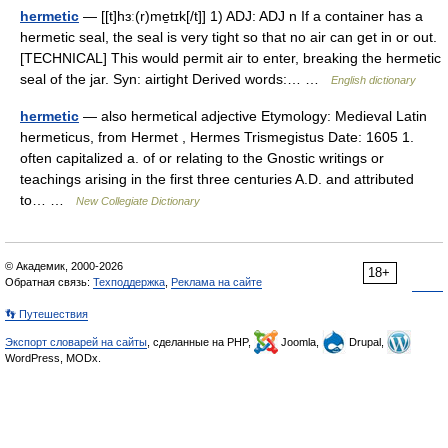
hermetic
— [[t]hɜː(r)me̱tɪk[/t]] 1) ADJ: ADJ n If a container has a
hermetic seal, the seal is very tight so that no air can get in or out.
[TECHNICAL] This would permit air to enter, breaking the hermetic
seal of the jar. Syn: airtight Derived words:… …
English dictionary
hermetic
— also hermetical adjective Etymology: Medieval Latin
hermeticus, from Hermet , Hermes Trismegistus Date: 1605 1.
often capitalized a. of or relating to the Gnostic writings or
teachings arising in the first three centuries A.D. and attributed
to… …
New Collegiate Dictionary
© Академик, 2000-2026
18+
Обратная связь:
Техподдержка
,
Реклама на сайте
👣 Путешествия
Экспорт словарей на сайты
, сделанные на PHP,
Joomla,
Drupal,
WordPress, MODx.