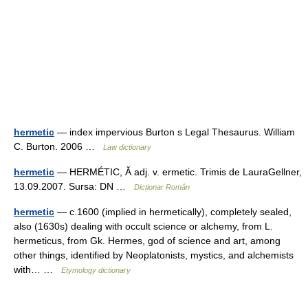
hermetic
— index impervious Burton s Legal Thesaurus. William
C. Burton. 2006 …
Law dictionary
hermetic
— HERMÉTIC, Ă adj. v. ermetic. Trimis de LauraGellner,
13.09.2007. Sursa: DN …
Dicționar Român
hermetic
— c.1600 (implied in hermetically), completely sealed,
also (1630s) dealing with occult science or alchemy, from L.
hermeticus, from Gk. Hermes, god of science and art, among
other things, identified by Neoplatonists, mystics, and alchemists
with… …
Etymology dictionary