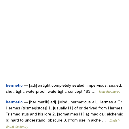
hermetic
— [adj] airtight completely sealed, impervious, sealed,
shut, tight, waterproof, watertight; concept 483 …
New thesaurus
hermetic
— [hər met′ik] adj. [ModL hermeticus < L Hermes < Gr
Hermēs (trismegistos)] 1. [usually H ] of or derived from Hermes
Trismegistus and his lore 2. [sometimes H ] a) magical; alchemic
b) hard to understand; obscure 3. [from use in alche …
English
World dictionary